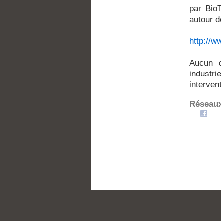
par BioT
autour de
http://w
Aucun d
industr
interven
Réseaux