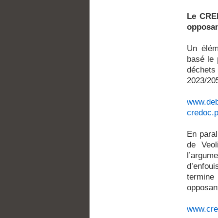
Le CRED
opposan
Un élém
basé le
déchets 
2023/20
www.deba
credoc.p
En paral
de Veol
l’argum
d’enfoui
termine
opposant
www.cred