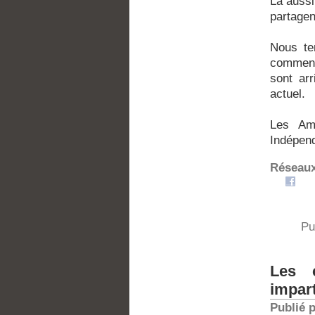
Là auss
partagen
Nous te
comment
sont ar
actuel.
Les Ami
Indépend
Réseaux
Pu
Les 
impart
Publié 