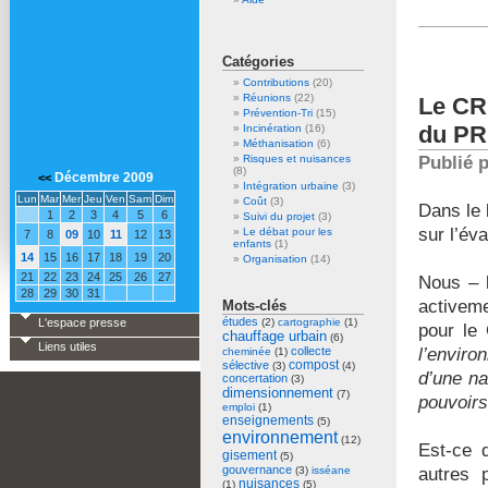
B
Catégories
Contributions
(20)
Réunions
(22)
Le CR
Prévention-Tri
(15)
du PR
Incinération
(16)
Méthanisation
(6)
déc
Risques et nuisances
Publié 
(8)
Décembre 2009
<<
Intégration urbaine
(3)
Lun
Mar
Mer
Jeu
Ven
Sam
Dim
Coût
(3)
Dans le 
1
2
3
4
5
6
Suivi du projet
(3)
sur l’év
Le débat pour les
7
8
09
10
11
12
13
enfants
(1)
14
15
16
17
18
19
20
Organisation
(14)
21
22
23
24
25
26
27
Nous – l
28
29
30
31
activeme
Mots-clés
études
L'espace presse
(2)
cartographie
(1)
pour l
chauffage urbain
(6)
Liens utiles
collecte
l’enviro
cheminée
(1)
compost
sélective
(3)
(4)
d’une na
concertation
(3)
dimensionnement
(7)
pouvoirs 
emploi
(1)
enseignements
(5)
environnement
(12)
Est-ce 
gisement
(5)
gouvernance
(3)
isséane
autres 
nuisances
(1)
(5)