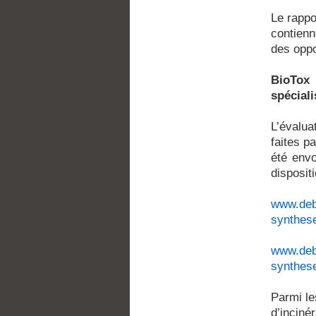
Le rappo
contienn
des opp
BioTox 
spéciali
L’évalu
faites p
été env
disposit
www.deba
synthes
www.deba
synthese
Parmi le
d’inciné