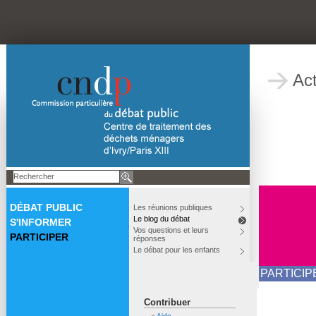
Act
DÉBAT PUBLIC
Les réunions publiques
Le blog du débat
S'INFORMER
Vos questions et leurs
PARTICIPER
réponses
Le débat pour les enfants
PARTICIP
Contribuer
Aide