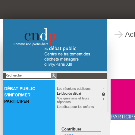
Act
DÉBAT PUBLIC
Les réunions publiques
Le blog du débat
S'INFORMER
Vos questions et leurs
PARTICIPER
réponses
Le débat pour les enfants
PARTICIP
Contribuer
Aide