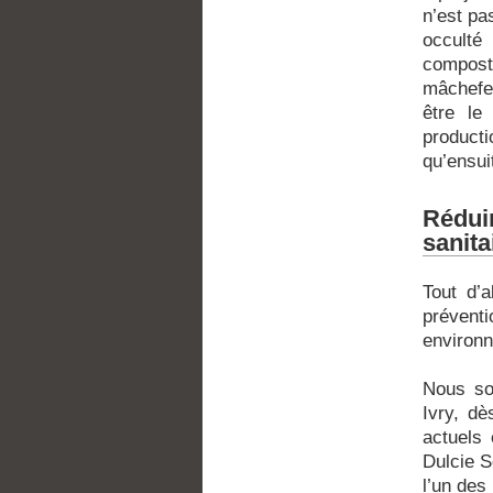
n’est pa
occulté
compost…
mâchefer
être le
product
qu’ensui
Rédui
sanita
Tout d’a
préven
environn
Nous sou
Ivry, dè
actuels 
Dulcie S
l’un des 