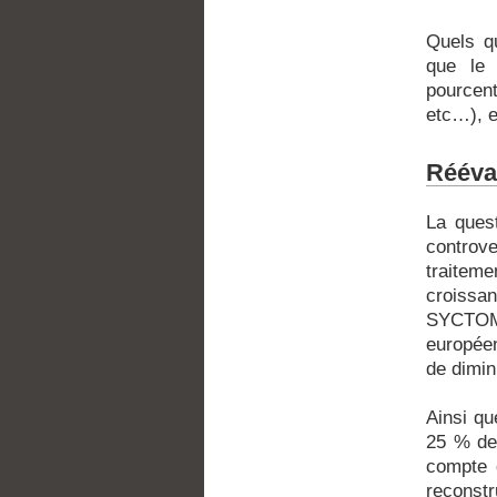
Quels qu
que le 
pourcent
etc…), e
Rééval
La quest
controv
traiteme
croissan
SYCTOM 
européen
de dimin
Ainsi qu
25 % de 
compte q
reconstr