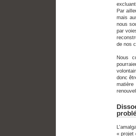
excluant
Par aill
mais aus
nous sou
par voie
reconstr
de nos c
Nous co
pourrai
volontai
donc êtr
matière
renouvel
Disso
probl
L’amalga
« projet