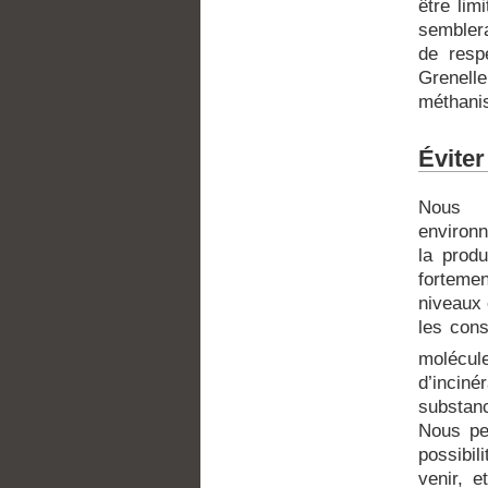
être lim
semblera
de resp
Grenell
méthani
Éviter
Nous c
environn
la produ
fortemen
niveaux 
les cons
molécul
d’incin
substanc
Nous pe
possibil
venir, 