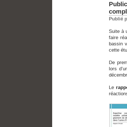
Publ
compl
Publié 
Suite à 
faire ré
bassin v
cette ét
De prem
lors d’u
décembre
Le
rappo
réaction