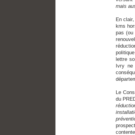
mais aus
En clair,
kms hors
pas (ou 
renouve
réducti
politiqu
lettre s
Ivry ne
conséqu
départe
Le Conse
du PRED
réductio
installa
préventi
prospect
contente