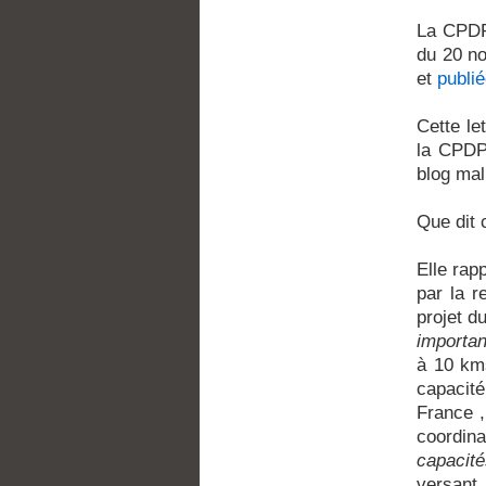
La CPDP 
du 20 n
et
publié
Cette le
la CPDP
blog ma
Que dit c
Elle rap
par la r
projet 
importan
à 10 kms
capacité
France , 
coordina
capacit
versant 