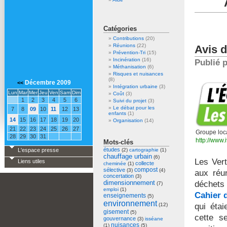
B
Catégories
Contributions
(20)
Réunions
(22)
Avis d
Prévention-Tri
(15)
Incinération
(16)
Publié 
Méthanisation
(6)
déc
Risques et nuisances
(8)
Décembre 2009
<<
Intégration urbaine
(3)
Lun
Mar
Mer
Jeu
Ven
Sam
Dim
Coût
(3)
1
2
3
4
5
6
Suivi du projet
(3)
Le débat pour les
7
8
09
10
11
12
13
enfants
(1)
14
15
16
17
18
19
20
Organisation
(14)
21
22
23
24
25
26
27
Groupe loca
28
29
30
31
http://www.i
Mots-clés
études
L'espace presse
(2)
cartographie
(1)
chauffage urbain
(6)
Les Vert
Liens utiles
collecte
cheminée
(1)
compost
sélective
(3)
(4)
aux réun
concertation
(3)
dimensionnement
déchets
(7)
emploi
(1)
Cahier 
enseignements
(5)
environnement
(12)
qui éta
gisement
(5)
cette s
gouvernance
(3)
isséane
nuisances
(1)
(5)