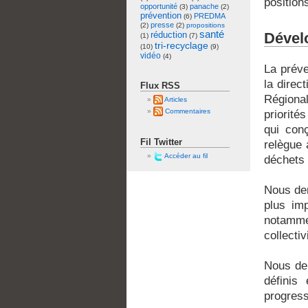
position
opportunité
panache
(3)
(2)
prévention
PREDMA
(6)
presse
(2)
(2)
propositions
santé
réduction
Dévelo
(1)
(7)
tri-recyclage
(10)
(9)
vidéo
(4)
La préve
la direc
Flux RSS
Régiona
Articles
Commentaires
priorité
qui conç
Fil Twitter
relègue 
Accéder au fil
déchets 
Nous de
plus im
notamme
collecti
Nous dem
définis
progress