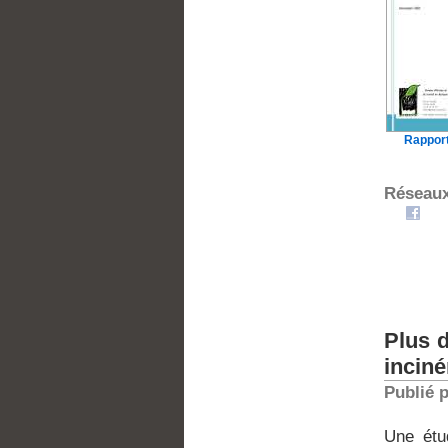
Rapport
Réseaux
Plus d
incin
Publié 
Une étu