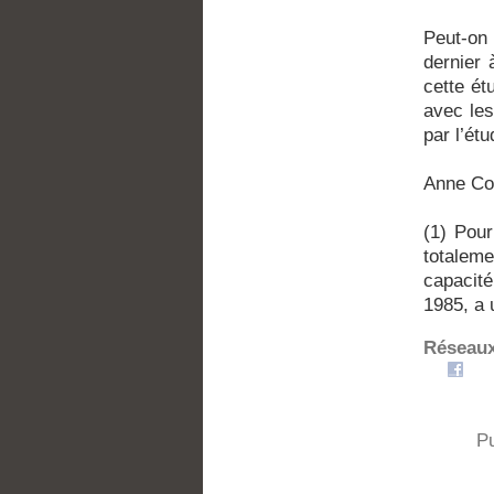
Peut-on 
dernier 
cette ét
avec le
par l’ét
Anne Co
(1) Pour
totalem
capacit
1985, a 
Réseaux
P