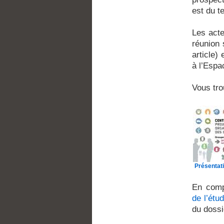
est du t
Les acte
réunion 
article)
à l’Espa
Vous tro
Présentat
En comp
de l’ét
du dossi