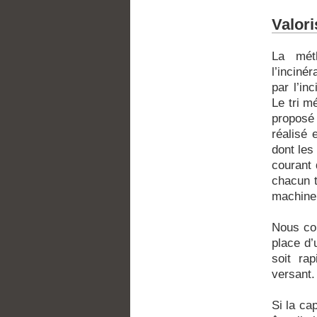
Valori
La méth
l’inciné
par l’in
Le tri m
proposé 
réalisé 
dont les
courant 
chacun t
machine
Nous co
place d’
soit ra
versant.
Si la ca