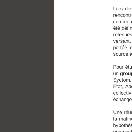
Lors des
rencont
commen
été défi
retenue
versant
portée 
source a
Pour étu
un
group
Syctom, 
Etat, Ad
collecti
échanger
Une réun
la mati
hypothè
prospect