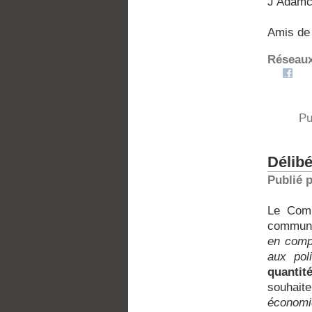
J Adamc
Amis de 
Réseaux
Pu
Délib
Publié 
Le Comi
communiq
en com
aux pol
quantit
souhait
économiq