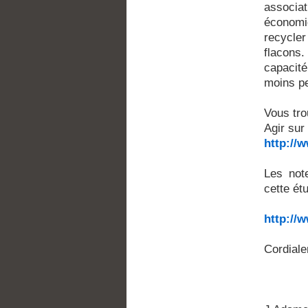
associat
économi
recycle
flacons.
capacité
moins pe
Vous tro
Agir sur
http://
Les not
cette ét
http://
Cordial