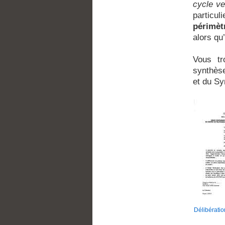
cycle ve
particul
périmèt
alors qu
Vous tr
synthèse
et du Sy
Délibérati