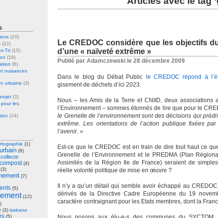
Articles avec le tag 
Blog du débat pu
s
ions
(20)
Le CREDOC considère que les objectifs d
s
(22)
centre de trai
d’une « naïveté extrême »
n-Tri
(15)
ion
(16)
Publié par Adamczewski le 28 décembre 2009
ation
(6)
déchets ménagers
et nuisances
Dans le blog du Débat Public
le CREDOC répond à l’é
on urbaine
(3)
gisement de déchets d’ici 2023.
XIII
projet
(3)
Nous – les Amis de la Terre et CNIID, deux associations a
 pour les
l’Environnement – sommes étonnés de lire que pour le CR
le Grenelle de l’environnement sont des décisions qui prédis
tion
(14)
extrême. Les orientations de l’action publique fixées par
l’avenir. »
rtographie
(1)
Est-ce que le CREDOC est en train de dire tout haut ce que
urbain
(6)
Grenelle de l’Environnement et le PREDMA (Plan Régiona
collecte
)
Assimilés de la Région Ile de France) seraient de simpl
compost
(4)
(3)
réelle volonté politique de mise en œuvre ?
nement
(7)
Il n’y a qu’un détail qui semble avoir échappé au CREDOC :
ents
(5)
dérivés de la Directive Cadre Européenne du 19 novemb
nement
(12)
caractère contraignant pour les Etats membres, dont la Franc
)
e
(3)
isséane
es
(5)
Nous posons aux élu-e-s des communes du SYCTOM, 