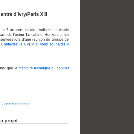
ntre d’Ivry/Paris XIII
 le 7 octobre de faire réaliser une
étude
ant de l’usine
. Le cabinet Horizons a été
résentées lors d’une réunion du groupe de
.
Contactez la CPDP si vous souhaitez y
nsi que le
mémoire technique du cabinet
|
2 commentaires »
u projet