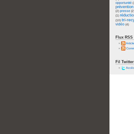
opportunité
(
prévention
presse
(2)
(2
réducti
(1)
tri-re
(10)
vidéo
(4)
Flux RSS
Articl
Comme
Fil Twitter
Accéde