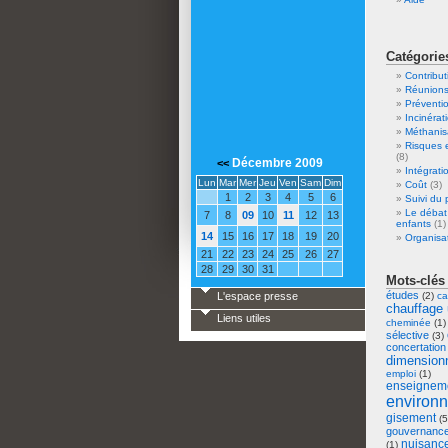
Catégorie
Contribut
Réunion
Préventio
Incinérat
Méthanis
Risques 
(8)
Décembre 2009
<<
Intégrati
Lun
Mar
Mer
Jeu
Ven
Sam
Dim
Coût
(3)
1
2
3
4
5
6
Suivi du 
Le débat
7
8
09
10
11
12
13
enfants
(1)
14
15
16
17
18
19
20
Organisa
21
22
23
24
25
26
27
28
29
30
31
Mots-clés
études
L'espace presse
(2)
ca
chauffage 
Liens utiles
cheminée
(1
sélective
(3)
concertation
dimension
emploi
(1)
enseignem
environ
gisement
(5
gouvernanc
nuisanc
(1)