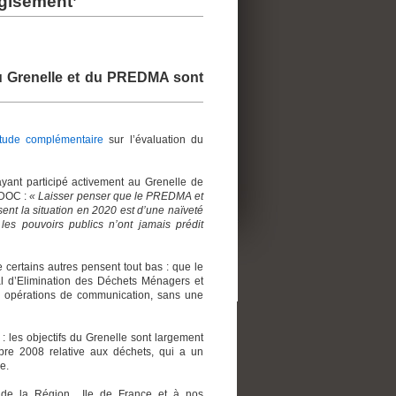
‘gisement’
blic sur le
u Grenelle et du PREDMA sont
tement des
 d'Ivry/Paris
tude complémentaire
sur l’évaluation du
yant participé activement au Grenelle de
EDOC :
« Laisser penser que le PREDMA et
ent la situation en 2020 est d’une naïveté
 les pouvoirs publics n’ont jamais prédit
 certains autres pensent tout bas : que le
l d’Elimination des Déchets Ménagers et
es opérations de communication, sans une
 les objectifs du Grenelle sont largement
re 2008 relative aux déchets, qui a un
e.
de la Région Ile de France et à nos