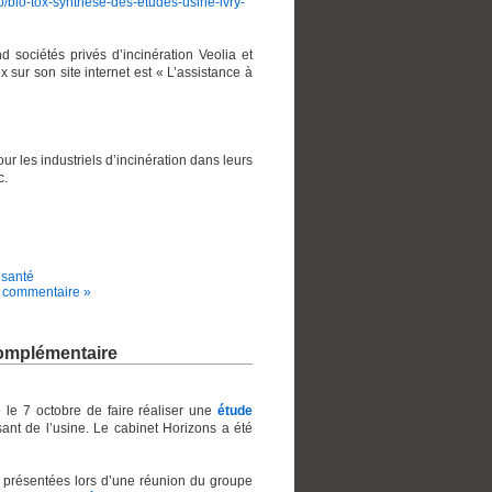
/bio-tox-synthese-des-etudes-usine-ivry-
d sociétés privés d’incinération Veolia et
ur son site internet est « L’assistance à
 les industriels d’incinération dans leurs
c.
,
santé
 commentaire »
 complémentaire
le 7 octobre de faire réaliser une
étude
ant de l’usine. Le cabinet Horizons a été
 présentées lors d’une réunion du groupe