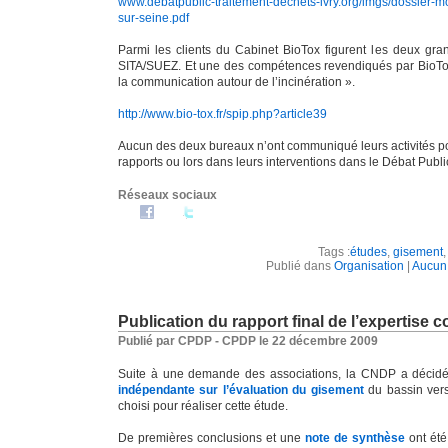
www.debatpublic-traitement-dechets-ivry.org/imgs/dossier-mo
sur-seine.pdf
Parmi les clients du Cabinet BioTox figurent les deux gran
SITA/SUEZ. Et une des compétences revendiqués par BioTox s
la communication autour de l’incinération ».
http://www.bio-tox.fr/spip.php?article39
Aucun des deux bureaux n’ont communiqué leurs activités pour
rapports ou lors dans leurs interventions dans le Débat Publi
Réseaux sociaux
Tags :
études
,
gisement
Publié dans
Organisation
|
Aucun
Publication du rapport final de l’expertise
Publié par CPDP - CPDP le 22 décembre 2009
Suite à une demande des associations, la CNDP a décidé 
indépendante sur l’évaluation du gisement
du bassin vers
choisi pour réaliser cette étude.
De premières conclusions et une
note de synthèse
ont été