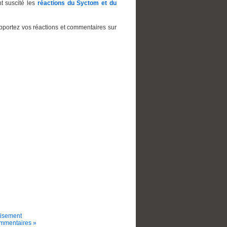
t suscité les
réactions du Syctom et du
pportez vos réactions et commentaires sur
isement
mmentaires »