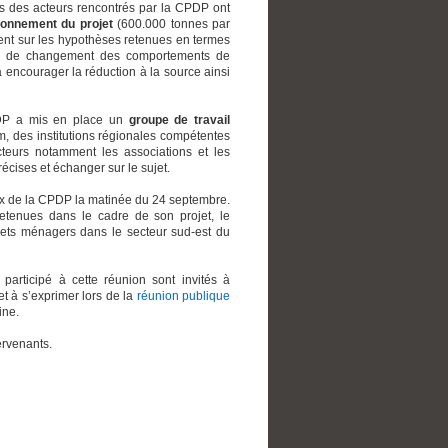
rs des acteurs rencontrés par la CPDP ont
ionnement du projet
(600.000 tonnes par
rtent sur les hypothèses retenues en termes
t, de changement des comportements de
 encourager la réduction à la source ainsi
CPDP a mis en place un
groupe de travail
m, des institutions régionales compétentes
cteurs notamment les associations et les
récises et échanger sur le sujet.
aux de la CPDP la matinée du 24 septembre.
tenues dans le cadre de son projet, le
ets ménagers dans le secteur sud-est du
t participé à cette réunion sont invités à
t à s’exprimer lors de la
réunion publique
ine.
ervenants.