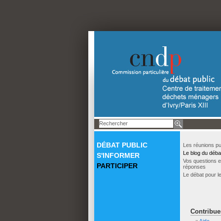
DÉBAT PUBLIC
Les réunions pu
Le blog du déba
S'INFORMER
Vos questions e
PARTICIPER
réponses
Le débat pour l
Contribue
Aide