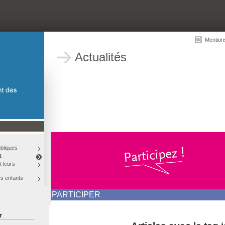
Mention
Actualités
bliques
t
t leurs
es enfants
PARTICIPER
r