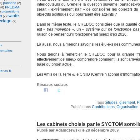
panache
3)
(2)
interlocuteurs du Grenelle la question suivante: partagez-
PREDMA
(6)
serait « extrêmement naïf » de considérer les objectifs
)
propositions
objectifs politiques qui pourraient être atteints ?
santé
on
(7)
cyclage
(9)
Dans le même texte, le CREDOC considère que la qualité du 
est
« très moyenne »
, un
« système qui ne fonctionne pas 
raison de penser qu’il fonctionnerait mieux d’ici 2020.
Là aussi, nous aimerions savoir si les élu-e-s des commun
es
ntaires
Nous tenons à remercier le CREDOC pour la grande fr
effectivement de mieux comprendre comment ils sont arrivés
base du projet actuel.
r au fil
Les Amis de la Terre & le CNIID (Centre National d’Informat
Réseaux sociaux
Tags :
études
,
gisement
,
P
Publié dans
Contributions
,
Organisation
Les cabinets choisis par le SYCTOM sont-ils
Publié par Adamczewski le 28 décembre 2009