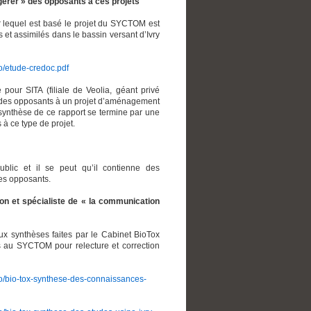
érer » des opposants à ces projets
 lequel est basé le projet du SYCTOM est
t assimilés dans le bassin versant d’Ivry
o/etude-credoc.pdf
our SITA (filiale de Veolia, géant privé
on des opposants à un projet d’aménagement
 synthèse de ce rapport se termine par une
à ce type de projet.
lic et il se peut qu’il contienne des
des opposants.
ation et spécialiste de « la communication
x synthèses faites par le Cabinet BioTox
 au SYCTOM pour relecture et correction
mo/bio-tox-synthese-des-connaissances-