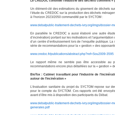
Le CREDOC conseille l’industrie des déchets comment « g
Un élément-clé des estimations du gisement de déchets sur
l’étude du CREDOC sur la production des déchets ménagers e
à l’horizon 2023/2050 commandité par le SYCTOM :
www.debatpublic-traitement-dechets-ivry.org/imgs/dossier-m
En parallèle le CREDOC a aussi élaboré une autre étude p
d’incinération) portant sur les motivations et l’argumentati
d’un centre d’enfouissement lors de l’enquête publique. La
série de recommandations pour la « gestion » des opposants 
www.credoc.fr/publications/abstract.php?ref=Sou2009-3595
Le rapport même ne semble pas être accessible au pub
recommandations encore plus détaillées sur la « gestion » 
BioTox : Cabinet travaillant pour l’industrie de l’incinér
autour de l’incinération »
L’évaluation sanitaire du projet du SYCTOM repose sur deu
pour le compte du SYCTOM. Ces rapports ont été envoyés
avant d’être mis à disposition des participants du Débat.
www.debatpublic-traitement-dechets-ivry.org/imgs/dossier-
generales.pdf