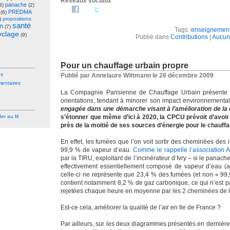
Réseaux sociaux
panache
3)
(2)
PREDMA
(6)
)
propositions
santé
on
(7)
Tags :
enseignemen
cyclage
(9)
Publié dans
Contributions
|
Aucun
Pour un chauffage urbain propre
es
Publié par Annelaure Wittmann le 28 décembre 2009
ntaires
La Compagnie Parisienne de Chauffage Urbain présent
orientations, tendant à minorer son impact environnementa
engagée dans une démarche visant à l’amélioration de la qu
r au fil
s’étonner que même d’ici à 2020, la CPCU prévoit d’avoir
près de la moitié de ses sources d’énergie pour le chauffa
En effet, les fumées que l’on voit sortir des cheminées des 
99,9 % de vapeur d’eau.
Comme le rappelle l’association 
par la TIRU, exploitant de l’incinérateur d’Ivry – si le panache
effectivement essentiellement composé de vapeur d’eau (ave
celle-ci ne représente que 23,4 % des fumées (et non « 99,9 
contient notamment 8,2 % de gaz carbonique, ce qui n’est 
rejetées chaque heure en moyenne par les 2 cheminées de l’i
Est-ce cela, améliorer la qualité de l’air en Ile de France ?
Par ailleurs, sur les deux diagrammes présentés en dernièr