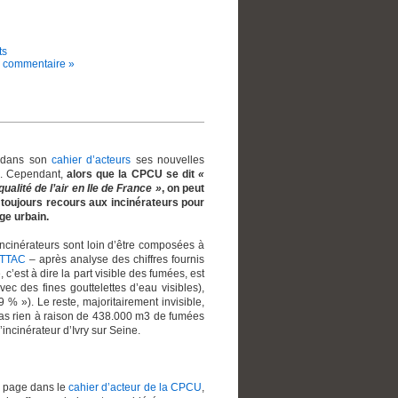
ts
 commentaire »
e dans son
cahier d’acteurs
ses nouvelles
l. Cependant,
alors que la CPCU se dit
«
alité de l’air en Ile de France »
, on peut
 toujours recours aux incinérateurs pour
ge urbain.
incinérateurs sont loin d’être composées à
ATTAC
– après analyse des chiffres fournis
, c’est à dire la part visible des fumées, est
c des fines gouttelettes d’eau visibles),
% »). Le reste, majoritairement invisible,
pas rien à raison de 438.000 m3 de fumées
ncinérateur d’Ivry sur Seine.
e page dans le
cahier d’acteur de la CPCU
,