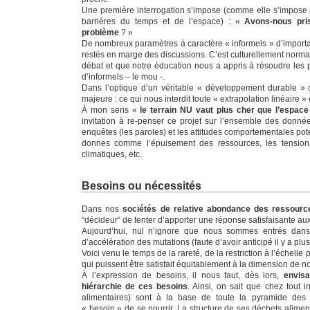
Une première interrogation s’impose (comme elle s’impose d
barrières du temps et de l’espace) : «
Avons-nous pr
problème
? »
De nombreux paramètres à caractère « informels » d’importa
restés en marge des discussions. C’est culturellement normal
débat et que notre éducation nous a appris à résoudre les 
d’informels – le mou -.
Dans l’optique d’un véritable « développement durable » 
majeure : ce qui nous interdit toute « extrapolation linéaire 
À mon sens «
le terrain NU vaut plus cher que l’espac
invitation à re-penser ce projet sur l’ensemble des donnée
enquêtes (les paroles) et les attitudes comportementales pot
donnes comme l’épuisement des ressources, les tensions
climatiques, etc.
Besoins ou nécessités
Dans nos
sociétés de relative abondance des ressourc
“décideur“ de tenter d’apporter une réponse satisfaisante aux 
Aujourd’hui, nul n’ignore que nous sommes entrés dan
d’accélération des mutations (faute d’avoir anticipé il y a pl
Voici venu le temps de la rareté, de la restriction à l’échelle 
qui puissent être satisfait équitablement à la dimension de no
À l’expression de besoins, il nous faut, dès lors,
envisa
hiérarchie de ces besoins
. Ainsi, on sait que chez tout i
alimentaires) sont à la base de toute la pyramide des
« besoin » de se nourrir. La structure de ses déchets alimen