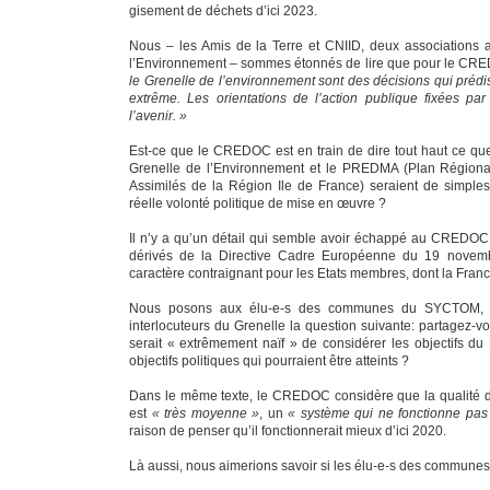
gisement de déchets d’ici 2023.
Nous – les Amis de la Terre et CNIID, deux associations a
l’Environnement – sommes étonnés de lire que pour le CR
le Grenelle de l’environnement sont des décisions qui prédis
extrême. Les orientations de l’action publique fixées par
l’avenir. »
Est-ce que le CREDOC est en train de dire tout haut ce que
Grenelle de l’Environnement et le PREDMA (Plan Régiona
Assimilés de la Région Ile de France) seraient de simpl
réelle volonté politique de mise en œuvre ?
Il n’y a qu’un détail qui semble avoir échappé au CREDOC :
dérivés de la Directive Cadre Européenne du 19 novemb
caractère contraignant pour les Etats membres, dont la Franc
Nous posons aux élu-e-s des communes du SYCTOM, 
interlocuteurs du Grenelle la question suivante: partagez-
serait « extrêmement naïf » de considérer les objectifs
objectifs politiques qui pourraient être atteints ?
Dans le même texte, le CREDOC considère que la qualité du 
est
« très moyenne »
, un
« système qui ne fonctionne pas 
raison de penser qu’il fonctionnerait mieux d’ici 2020.
Là aussi, nous aimerions savoir si les élu-e-s des commun