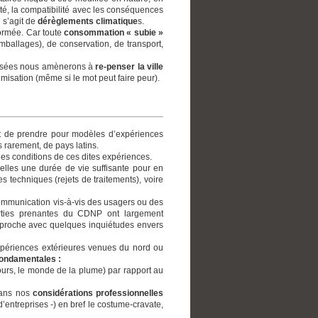
ité, la compatibilité avec les conséquences
 s’agit de
dérèglements climatique
s.
formée. Car toute
consommation « subie »
allages), de conservation, de transport,
posées nous amènerons à
re-penser la ville
isation (même si le mot peut faire peur).
ent de prendre pour modèles d’expériences
 rarement, de pays latins.
es conditions de ces dites expériences.
t-elles une durée de vie suffisante pour en
es techniques (rejets de traitements), voire
communication vis-à-vis des usagers ou des
parties prenantes du CDNP ont largement
 proche avec quelques inquiétudes envers
xpériences extérieures venues du nord ou
fondamentales :
cours, le monde de la plume) par rapport au
dans nos
considérations professionnelles
d’entreprises -) en bref le costume-cravate,