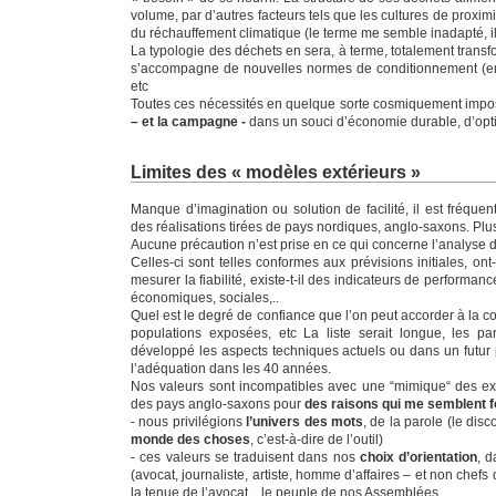
volume, par d’autres facteurs tels que les cultures de proxim
du réchauffement climatique (le terme me semble inadapté, il
La typologie des déchets en sera, à terme, totalement trans
s’accompagne de nouvelles normes de conditionnement (emb
etc
Toutes ces nécessités en quelque sorte cosmiquement im
– et la campagne -
dans un souci d’économie durable, d’optim
Limites des « modèles extérieurs »
Manque d’imagination ou solution de facilité, il est fréqu
des réalisations tirées de pays nordiques, anglo-saxons. Plus
Aucune précaution n’est prise en ce qui concerne l’analyse d
Celles-ci sont telles conformes aux prévisions initiales, on
mesurer la fiabilité, existe-t-il des indicateurs de performanc
économiques, sociales,..
Quel est le degré de confiance que l’on peut accorder à la 
populations exposées, etc La liste serait longue, les 
développé les aspects techniques actuels ou dans un futur
l’adéquation dans les 40 années.
Nos valeurs sont incompatibles avec une “mimique“ des e
des pays anglo-saxons pour
des raisons qui me semblent 
- nous privilégions
l’univers des mots
, de la parole (le dis
monde des choses
, c’est-à-dire de l’outil)
- ces valeurs se traduisent dans nos
choix d’orientation
, 
(avocat, journaliste, artiste, homme d’affaires – et non chefs 
la tenue de l’avocat,.. le peuple de nos Assemblées.