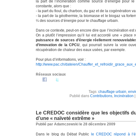
la part de l’incinération comme source d’énergie pour l
constante, alors que :
- la part du fioul, du charbon, du gaz et de la cogénération va
- la part de la géothermie, la biomasse et le biogaz va fort
¼ des sources d’énergie pour le chauffage urbain.
Dans ce contexte, peut-on encore dire que l’incinération est 
On a plutôt l’impression qu’il lui est accordé une « place
puissance de sources d’énergie réellement renouvelables
d’innovation de la CPCU
, qui pourrait suivre la voie ouv
récupération de chaleur des eaux usées, par exemple.
Pour plus d’informations, voir :
http://www.pac.ch/dateien/Chauffer_et_refroidir_grace_au
Réseaux sociaux
Tags :
chauffage urbain
,
envi
Publié dans
Contributions
,
Incinération
|
Le CREDOC considère que les objectifs d
d’une « naïveté extrême »
Publié par Adamczewski le 28 décembre 2009
Dans le blog du Débat Public
le CREDOC répond à l’é