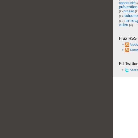
opportunité
(
prévention
presse
(2)
(2
réducti
(1)
tri-re
(10)
vidéo
(4)
Flux RSS
Articl
Comme
Fil Twitter
Accéde