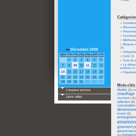
Catégorie
Contribut
Réunion
Préventio
Incinérat
Méthanis
Risques 
(8)
Décembre 2009
<<
Intégrati
Lun
Mar
Mer
Jeu
Ven
Sam
Dim
Coût
(3)
1
2
3
4
5
6
Suivi du 
Le débat
7
8
09
10
11
12
13
enfants
(1)
14
15
16
17
18
19
20
Organisa
21
22
23
24
25
26
27
28
29
30
31
Mots-clés
études
L'espace presse
(2)
ca
chauffage 
Liens utiles
cheminée
(1
sélective
(3)
concertation
dimension
emploi
(1)
enseignem
environ
gisement
(5
gouvernanc
nuisanc
(1)