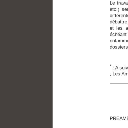
Le trava
etc.) se
différen
débattre
et les 
échéant 
notamme
dossiers
*
: A sui
, Les Am
PREAM