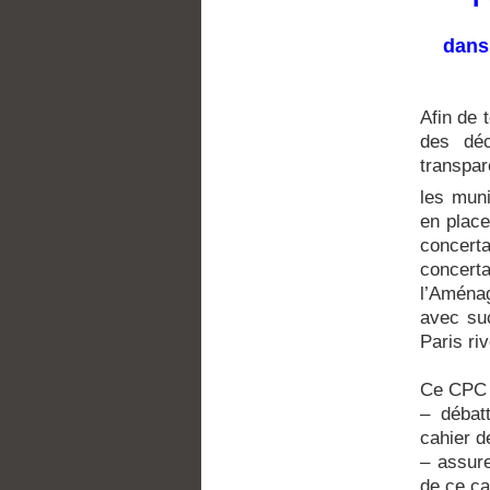
dans 
Afin de 
des déc
transpar
les muni
en place
concert
concerta
l’Aména
avec suc
Paris ri
Ce CPC a
– débatt
cahier d
– assure
de ce ca