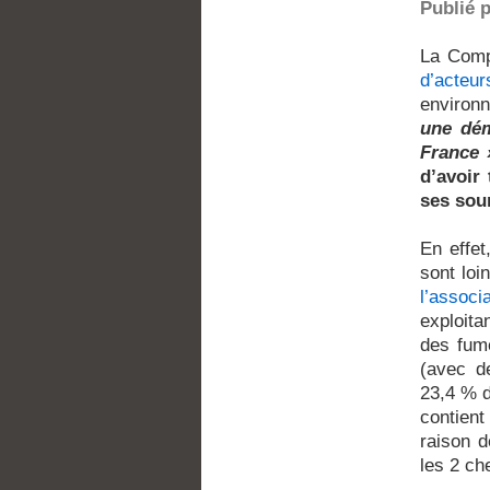
Publié 
La Comp
d’acteur
environ
une dém
France 
d’avoir
ses sou
En effet
sont lo
l’assoc
exploitan
des fum
(avec de
23,4 % d
contien
raison 
les 2 ch