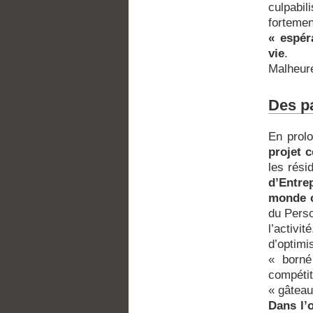
culpabil
forteme
« espér
vie
.
Malheure
Des pa
En prolo
projet 
les rési
d’Entre
monde c
du Perso
l’activi
d’optim
« borné 
compétit
« gâteau
Dans l’