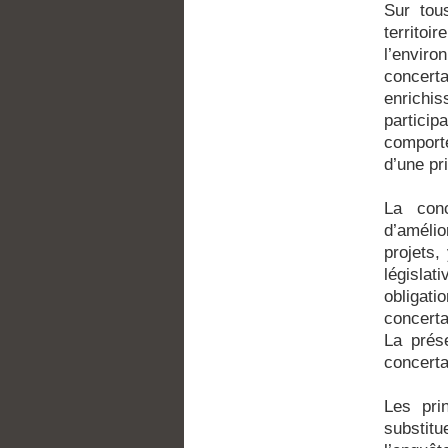
Sur tou
territo
l’envir
concerta
enrichis
partic
comport
d’une pr
La conc
d’amélio
projets,
législat
obligat
concerta
La prés
concerta
Les pri
substit