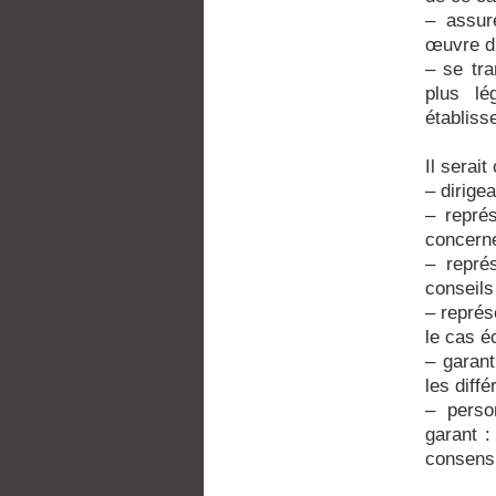
– assur
œuvre du
– se tra
plus lé
établiss
Il serai
– dirig
– représ
concerné
– repré
conseils
– représ
le cas é
– garant
les diffé
– perso
garant :
consensu