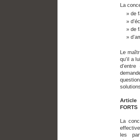
La conce
de f
d’é
de f
d’am
Le maîtr
qu’il a 
d’entre
demande
question
solution
Articl
FORTS
La conce
effectiv
les pa