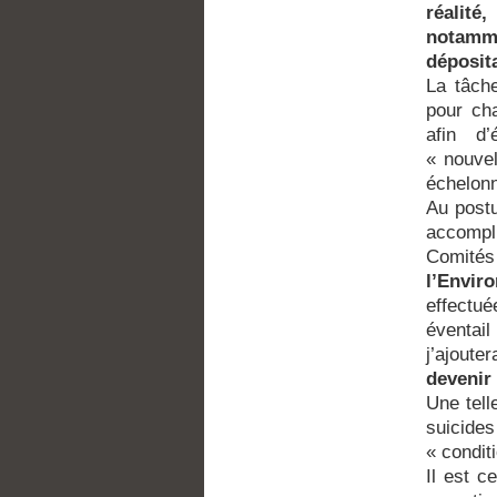
réalité
notamm
déposit
La tâch
pour cha
afin d’
« nouvel
échelonn
Au postu
accompl
Comités
l’Envi
effectué
éventai
j’ajout
devenir
Une tell
suicides
« condit
Il est c