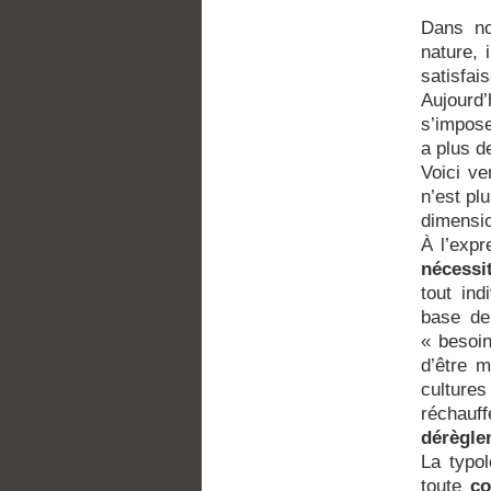
Dans 
nature, 
satisfais
Aujourd’
s’impose
a plus d
Voici ve
n’est pl
dimensio
À l’expr
nécessi
tout ind
base de
« besoin
d’être m
culture
réchauf
dérègle
La typol
toute
co