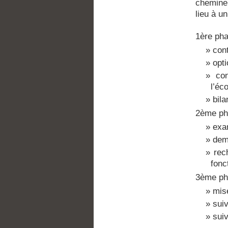
chemine
lieu à u
1ère pha
con
opt
co
l’éc
bil
2ème pha
exa
dem
rec
fonc
3ème pha
mise
suiv
sui