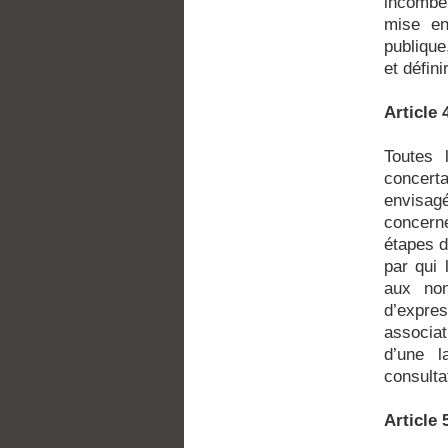
incombe 
mise en
publique
et défini
Articl
Toutes 
concert
envisag
concerné
étapes d
par qui 
aux non
d’expres
associat
d’une l
consultat
Articl