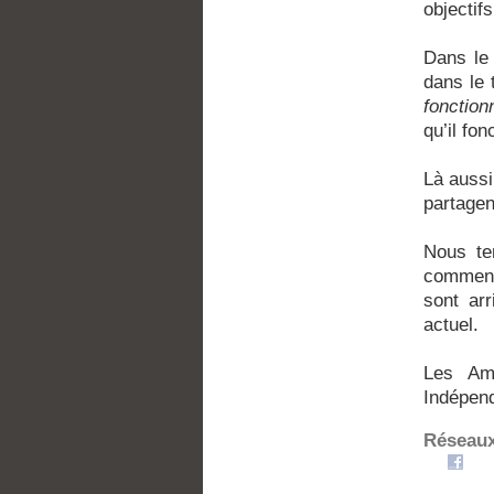
objectifs
Dans le 
dans le
fonction
qu’il fon
Là auss
partagen
Nous te
comment
sont ar
actuel.
Les Ami
Indépend
Réseaux