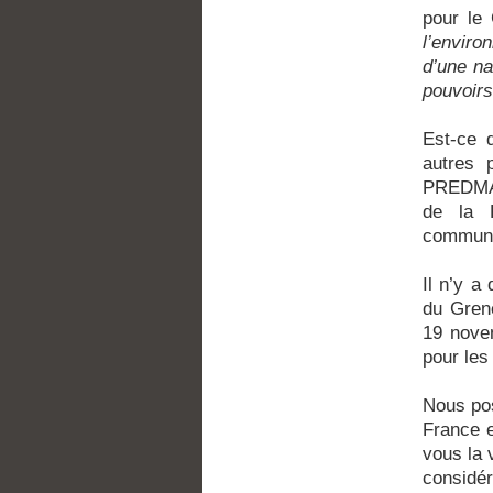
pour l
l’enviro
d’une na
pouvoirs 
Est-ce 
autres 
PREDMA 
de la 
communic
Il n’y a
du Grene
19 novem
pour les
Nous po
France e
vous la 
considé