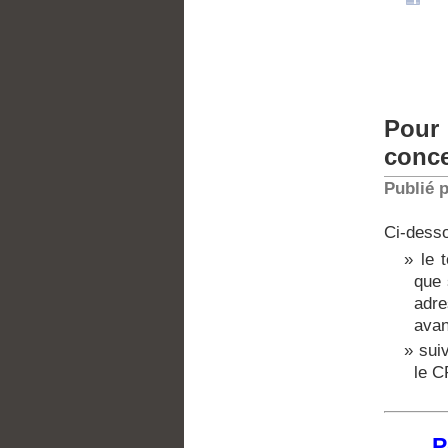
Pour
conce
Publié 
Ci-dess
le 
que 
adr
avan
sui
le C
P