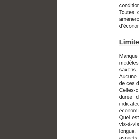
conditio
Toutes 
amèner
d’économ
Limite
Manque d
modèles 
saxons. 
Aucune p
de ces d
Celles-c
durée d
indicat
économiq
Quel est
vis-à-vi
longue,
aspects