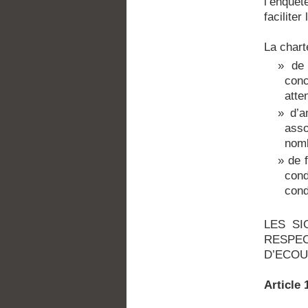
l’enquêt
facilite
La chart
de
conc
atte
d’a
asso
nomb
de 
cond
cond
LES SI
RESPEC
D’ECOU
Articl