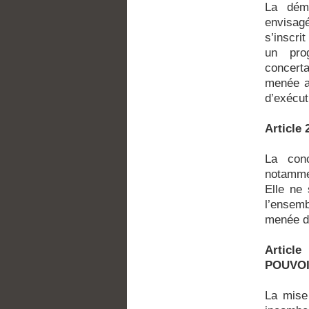
La déma
envisagé
s’inscri
un pro
concerta
menée au
d’exécut
Articl
La conc
notammen
Elle ne 
l’ensem
menée de
Articl
POUVOI
La mise 