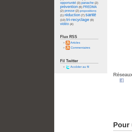
opportunité
panache
(3)
(2)
prévention
PREDMA
(6)
presse
(2)
(2)
propositions
santé
réduction
(1)
(7)
tri-recyclage
(10)
(9)
vidéo
(4)
Flux RSS
Articles
Commentaires
Fil Twitter
Accéder au fil
Réseaux
Pour 