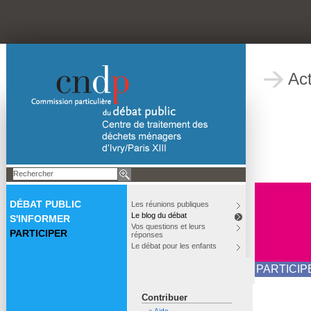
Act
DÉBAT PUBLIC
Les réunions publiques
Le blog du débat
S'INFORMER
Vos questions et leurs
PARTICIPER
réponses
Le débat pour les enfants
PARTICIP
Contribuer
Aide