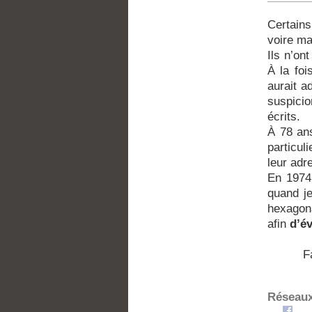
Certains
voire ma
Ils n’on
À la foi
aurait a
suspici
écrits.
À 78 ans
particul
leur adr
En 1974,
quand je
hexagona
afin
d’év
F
Réseaux