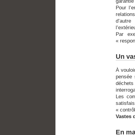
garantie
Pour l’e
relation
d’autre
l’extérie
Par exe
« respon
Un vas
À vouloi
pensée s
déchets
interrog
Les com
satisfa
« contrô
Vastes 
En ma