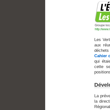
Groupe loca
http://www.i
Les Vert
aux réun
déchets
Cahier 
qui éta
cette s
position
Dévelo
La préve
la direc
Régiona