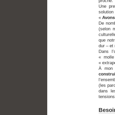
proche.
Une pre
solutio
«
Avons
De nombr
(selon 
culturel
que notr
dur – et
Dans l’
« molle
« extrap
À mon
construi
l’ensemb
(les par
dans le
tensions
Besoi