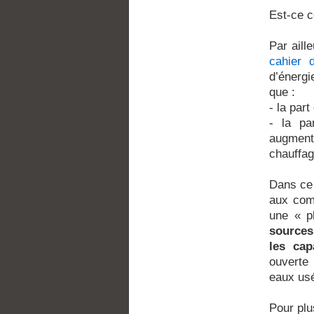
Est-ce ce
Par aill
cahier 
d’énergi
que :
- la par
- la pa
augment
chauffag
Dans ce 
aux comb
une « p
sources
les cap
ouverte 
eaux us
Pour plu