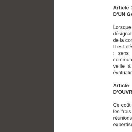
Articl
D’UN G
Lorsque 
désignat
de la co
Il est d
: sens 
communic
veille à
évaluati
Articl
D’OUV
Ce coût 
les frai
réunions
expertis