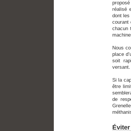
proposé 
réalisé 
dont les
courant 
chacun t
machine
Nous co
place d’
soit ra
versant.
Si la ca
être lim
semblera
de resp
Grenell
méthani
Éviter