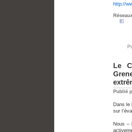
http://w
Réseaux
P
Le C
Gren
extrê
Publié 
Dans le 
sur l’év
Nous – l
activeme