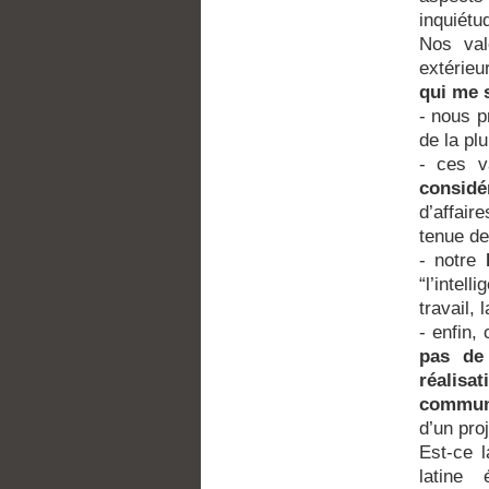
inquiétu
Nos val
extérie
qui me 
- nous p
de la pl
- ces v
considé
d’affair
tenue de
- notre
“l’intell
travail,
- enfin,
pas de
réalisat
communi
d’un proj
Est-ce l
latine 