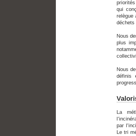
priorité
qui conç
relègue 
déchets 
Nous de
plus im
notamme
collecti
Nous dem
définis
progress
Valori
La méth
l’inciné
par l’in
Le tri m