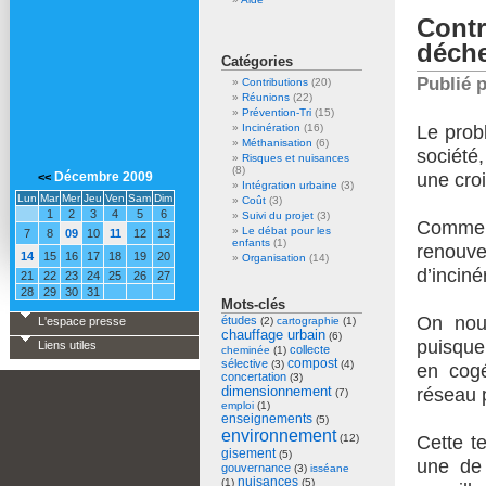
Cont
déche
B
Catégories
Publié 
Contributions
(20)
Réunions
(22)
Prévention-Tri
(15)
Incinération
(16)
Le prob
Méthanisation
(6)
déc
société,
Risques et nuisances
(8)
Décembre 2009
une cro
<<
Intégration urbaine
(3)
Lun
Mar
Mer
Jeu
Ven
Sam
Dim
Coût
(3)
1
2
3
4
5
6
Suivi du projet
(3)
Comment
Le débat pour les
7
8
09
10
11
12
13
enfants
(1)
renouvel
14
15
16
17
18
19
20
Organisation
(14)
d’inciné
21
22
23
24
25
26
27
28
29
30
31
Mots-clés
On nous
études
L'espace presse
(2)
cartographie
(1)
chauffage urbain
(6)
puisque 
Liens utiles
collecte
cheminée
(1)
compost
sélective
(3)
(4)
en cogé
concertation
(3)
dimensionnement
réseau 
(7)
emploi
(1)
enseignements
(5)
environnement
(12)
Cette te
gisement
(5)
une de 
gouvernance
(3)
isséane
nuisances
(1)
(5)