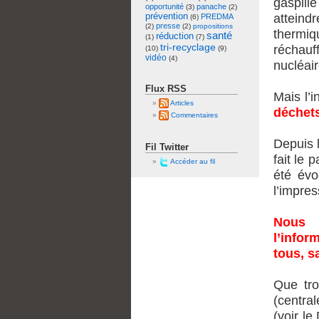
gaspill
opportunité
panache
(3)
(2)
prévention
attein
PREDMA
(6)
presse
(2)
(2)
propositions
thermiq
santé
réduction
(1)
(7)
tri-recyclage
réchauf
(10)
(9)
vidéo
(4)
nucléair
Flux RSS
Mais l’i
Articles
déchets
Commentaires
Depuis 
Fil Twitter
fait le 
Accéder au fil
été évo
l’impres
Nous 
l’infor
tous, s
Que tro
(central
(voir le