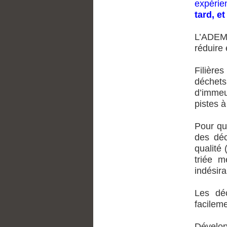
expérie
tard, e
L’ADEME
réduire
Filière
déchets
d’immeu
pistes à
Pour qu
des déc
qualité 
triée m
indésir
Les déc
facilem
Dévelop