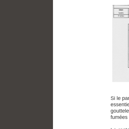
Si le pa
essent
gouttel
fumées 