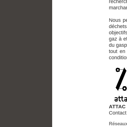
recherch
marchan
Nous pe
déchets 
objectif
gaz à e
du gaspi
tout en
conditio
ATTAC 
Contact
Réseaux