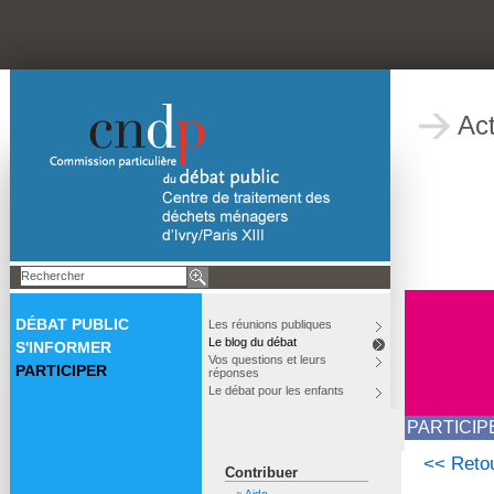
Act
DÉBAT PUBLIC
Les réunions publiques
Le blog du débat
S'INFORMER
Vos questions et leurs
PARTICIPER
réponses
Le débat pour les enfants
PARTICIP
<< Retou
Contribuer
Aide