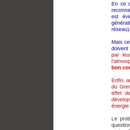
En ce q
reconnai
est év
générat
réseau)
Mais cel
doivent 
par leu
l’atmos
bon co
Enfin, a
du Gren
effet 
dévelop
énergie 
Le prob
questi