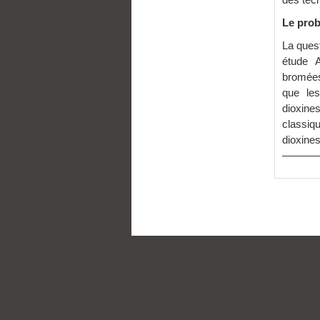
Le prob
La ques
étude 
bromées,
que le
dioxin
classiq
dioxine
———