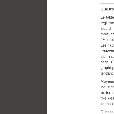
———
Que tro
Le tabl
régleme
alourdir
mois, et
49 et to
Les flu
trouven
d’un ra
page 83
graphiq
tendance
Moyennes
industri
limiter 
fixé de
journali
Questio