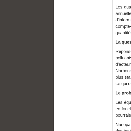
Les qua
annuell
d’infor
compte-
quantité
La ques
Répons
polluan
d’acte
Narbonn
plus sta
ce qui 
Le pro
Les équ
en fonc
pourraie
Nanopart
des tec