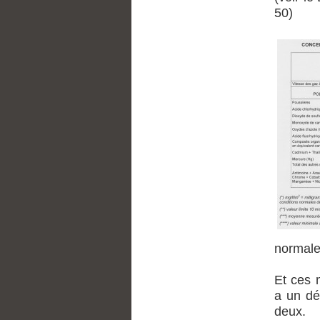
50)
normale
Et ces 
a un dé
deux.