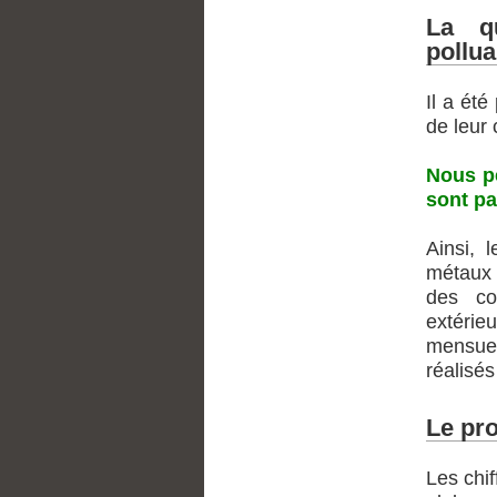
La q
pollua
Il a été
de leur
Nous pe
sont pa
Ainsi, 
métaux 
des co
extérie
mensuel
réalisés
Le pr
Les chif