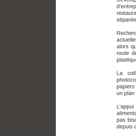
d’entre
restaur
séparée
Recherc
actuell
alors qu
route d
plastiqu
La col
photoco
papiers
un plan 
L’appu
alimenta
pas bis
depuis 