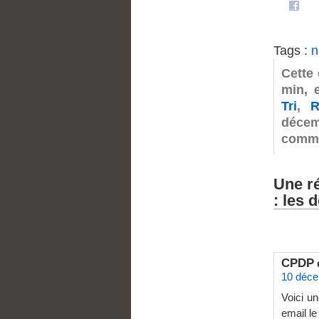
Tags :
n
Cette
min, 
Tri
,
R
décem
comme
Une r
: les 
CPDP
10 déce
Voici u
email l