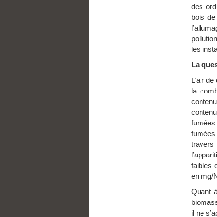
des ord
bois de
l’allum
polluti
les inst
La ques
L’air d
la comb
contenu
contenu
fumées 
fumées 
travers
l’appar
faibles
en mg/Nm
Quant à
biomass
il ne s’