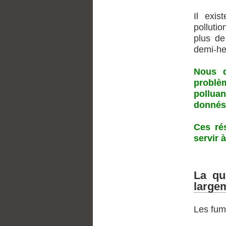
Il exis
pollutio
plus de
demi-he
Nous d
problè
polluan
donnés
Ces ré
servir 
La qu
largem
Les fum