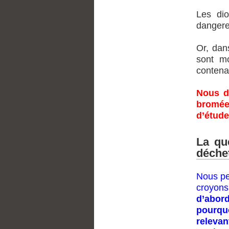
Les di
dangere
Or, dan
sont mo
contena
Nous d
bromées
d’étude
La qu
déche
Nous pe
croyon
d’abor
pourqu
releva