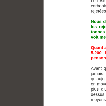
Le rest
carboni
rejetée
Nous d
les re
tonnes
volume 
Quant à
5.200 
pensons
Avant q
jamais
qu’aujo
en moye
plus d’
dessus 
moyens 