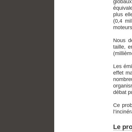
globaux
équivale
plus ell
(0,4 mi
moteurs
Nous d
taille,
(millièm
Les émi
effet m
nombreu
organis
débat pu
Ce prob
l’incinér
Le pr