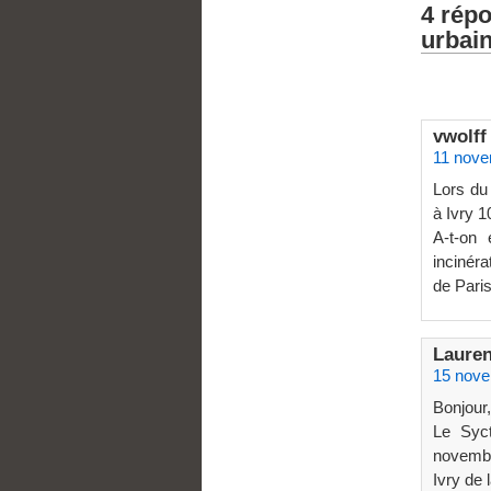
4 répo
urbai
vwolff
11 nove
Lors du
à Ivry 
A-t-on 
incinéra
de Paris
Laure
15 nove
Bonjour,
Le Syc
novembre
Ivry de 