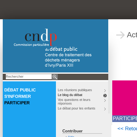
Act
DÉBAT PUBLIC
Les réunions publiques
Le blog du débat
S'INFORMER
Vos questions et leurs
PARTICIPER
réponses
Le débat pour les enfants
PARTICIP
<< Retou
Contribuer
Aide