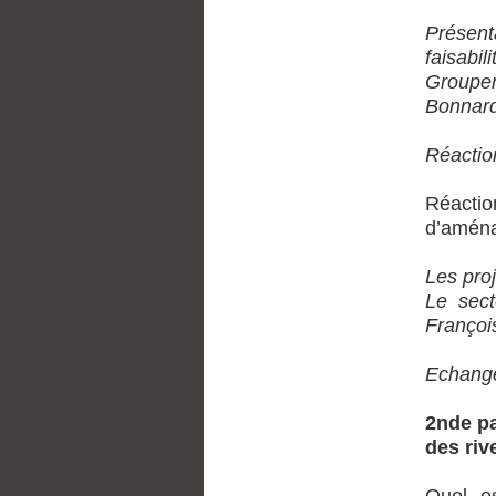
Présen
faisabili
Groupem
Bonnard
Réactio
Réactio
d’aména
Les proj
Le sec
Françoi
Echange
2nde pa
des riv