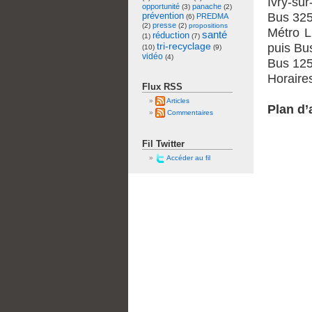
Ivry-sur
opportunité
panache
(3)
(2)
prévention
Bus 325
PREDMA
(6)
presse
(2)
(2)
propositions
Métro L
santé
réduction
(1)
(7)
tri-recyclage
puis Bu
(10)
(9)
vidéo
(4)
Bus 125
Horaire
Flux RSS
Articles
Plan d’
Commentaires
Fil Twitter
Accéder au fil