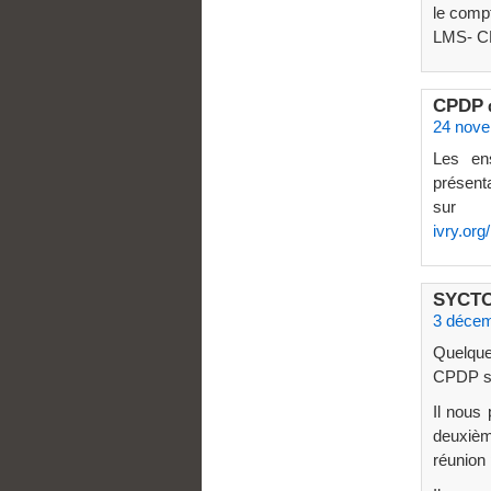
le compt
LMS- 
CPDP
24 nove
Les en
présenta
sur
ivry.org
SYCT
3 décem
Quelque
CPDP su
Il nous 
deuxièm
réunion 