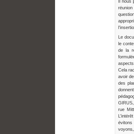
Il nous
réunio
questio
appropr
l’insert
Le docu
le conte
de la r
formulé
aspects
Cela rac
avoir d
des pla
donnent
pédagog
GIRUS, 
rue Mit
L’intérê
évitons
voyons,