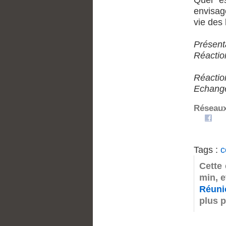
Quel es
envisagé
vie des 
Présent
Réactio
Réactio
Echange
Réseaux
Tags :
c
Cette
min, 
Réuni
plus 