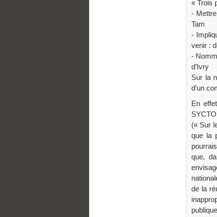
« Trois 
- Mettr
Tam
- Impliq
venir :
- Nommer
d’Ivry
Sur la n
d’un com
En effe
SYCTOM 
(« Sur l
que la 
pourrai
que, da
envisag
national
de la r
inappro
publique