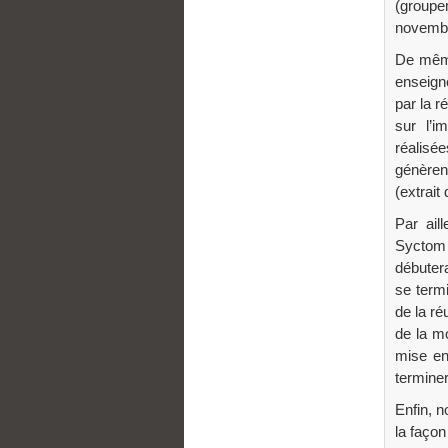
(group
novembr
De même,
enseign
par la 
sur l’i
réalisée
génèren
(extrait
Par ail
Syctom 
débuter
se term
de la r
de la m
mise en
terminer
Enfin, 
la façon