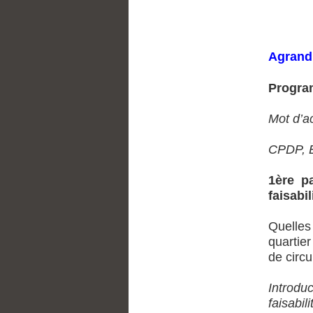
Agrandi
Progra
Mot d’ac
CPDP, E
1ère pa
faisabil
Quelles
quartie
de circ
Introdu
faisabil