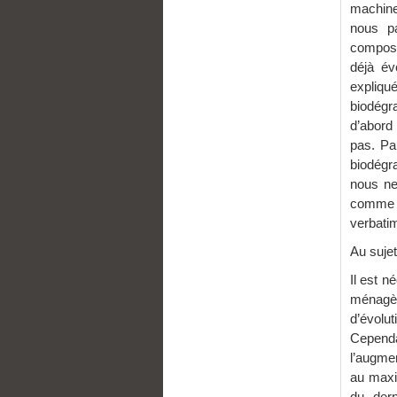
machine
nous pa
composi
déjà év
expliq
biodégr
d’abord
pas. Pa
biodégr
nous ne
comme vo
verbati
Au sujet
Il est n
ménagèr
d’évolu
Cepend
l’augme
au maxi
du dern