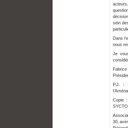
acteurs
question
décisio
sein de
particul
Dans l’
nous res
Je vous
considér
Fabrice
Préside
P.J. :
l’Aménag
Copie :
SYCT
Associ
30, ave
Réponde