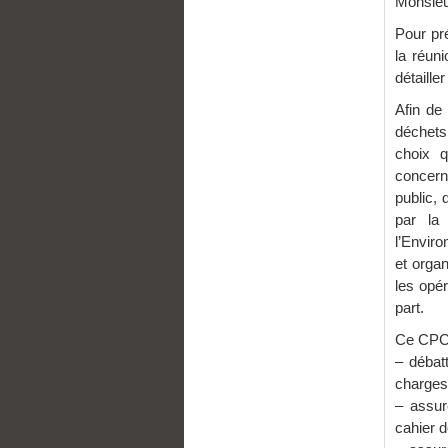
Monsieu
Pour pré
la réun
détailler
Afin de
déchets
choix q
concern
public,
par la
l’Enviro
et orga
les opé
part.
Ce CPC 
– débatt
charges 
– assur
cahier 