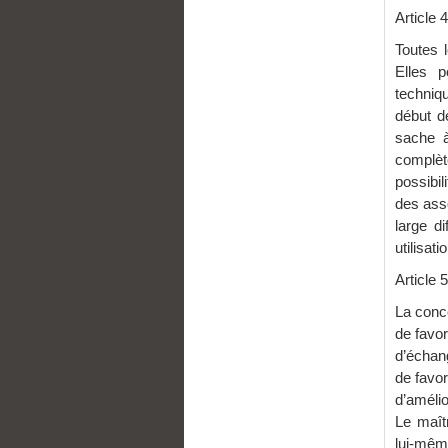
Articl
Toutes 
Elles p
techniqu
début d
sache à
complèt
possibi
des asso
large d
utilisat
Articl
La conce
de favor
d’échang
de favor
d’amélio
Le maîtr
lui-même