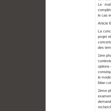
Le maî
complém
le cas é
Articl
La conce
projet e
concert
des temp
1ère pha
context
options
conséque
le mode 
bilan co
2ème pha
examen 
demande
recher