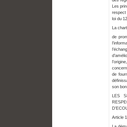
Les pri
respect 
loi du 1
La chart
de prom
l’infor
l’échang
d’amélio
l’origi
concern
de four
définiss
son bon
LES S
RESPE
D’ECO
Articl
La déma