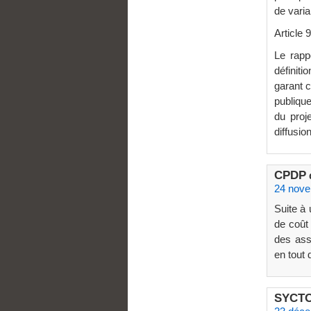
de varia
Articl
Le rapp
définiti
garant c
publique
du proje
diffusion
CPDP
24 nove
Suite à 
de coût
des ass
en tout 
SYCT