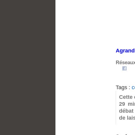
Agrandi
Réseaux
Tags :
c
Cette 
29 mi
débat 
de la