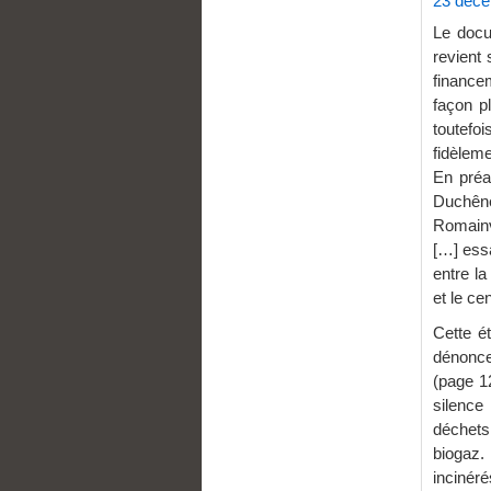
23 déce
Le docu
revient 
finance
façon pl
toutefo
fidèleme
En préa
Duchên
Romainvi
[…] ess
entre la
et le ce
Cette ét
dénonce
(page 1
silence
déchets
biogaz.
incinéré