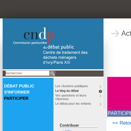
Act
DÉBAT PUBLIC
Les réunions publiques
Le blog du débat
S'INFORMER
Vos questions et leurs
PARTICIPER
réponses
Le débat pour les enfants
PARTICIP
<< Retou
Contribuer
Aide