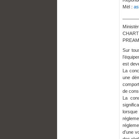
Mèl :
as
______
Ministè
CHARTE
PREAM
Sur tou
l’équipe
est dev
La conc
une dém
comport
de cons
La conc
signific
lorsque
réglem
régleme
d’une v
des règl