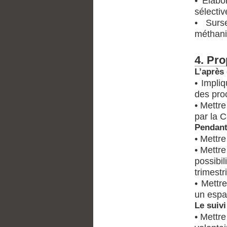
• Elabo
sélecti
• Surs
méthani
4. Pr
L’après
• Impli
des proc
• Mettr
par la
Pendant
• Mettre
• Mettr
possibi
trimestr
• Mettr
un espa
Le suivi
• Mettr