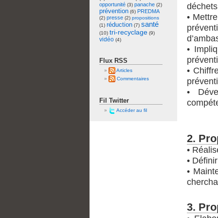
opportunité
panache
déchets
(3)
(2)
prévention
PREDMA
(6)
• Mettr
presse
(2)
(2)
propositions
santé
réduction
(1)
(7)
préven
tri-recyclage
(10)
(9)
d’ambas
vidéo
(4)
• Impli
prévent
Flux RSS
• Chiffr
Articles
Commentaires
prévent
• Déve
Fil Twitter
compéte
Accéder au fil
2. Pro
• Réalis
• Défini
• Maint
chercha
3. Pro