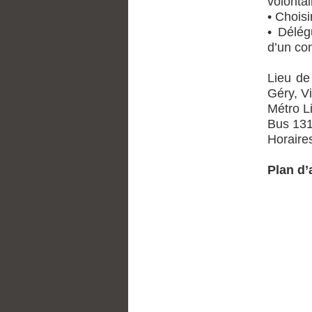
volontai
• Choisi
• Délégu
d’un co
Lieu de
Géry, Vil
Métro Li
Bus 131 
Horaire
Plan d’