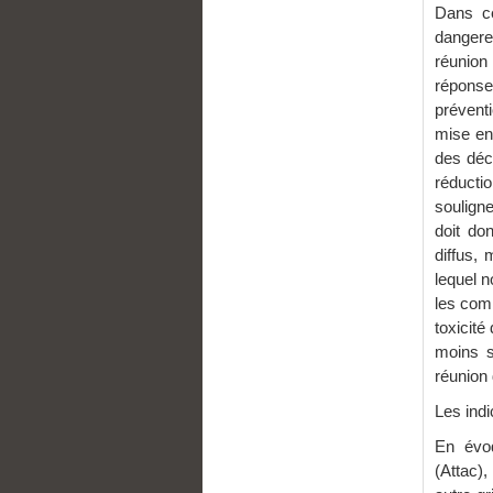
Dans ce
dangereu
réunion
réponse
prévent
mise en
des déc
réducti
soulign
doit do
diffus,
lequel 
les com
toxicité
moins s
réunion
Les indi
En évoq
(Attac)