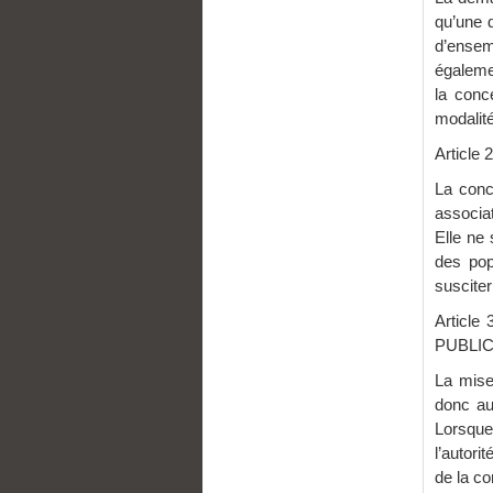
qu’une d
d’ensem
égalemen
la conc
modalité
Articl
La conc
associat
Elle ne 
des pop
susciter
Articl
PUBLI
La mise
donc au
Lorsque 
l’autori
de la co