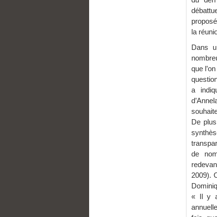
débattu
proposé
la réun
Dans un
nombreu
que l’on
questio
a indiq
d’Annel
souhaite
De plus
synthès
transpa
de nom
redevan
2009). O
Dominiq
« Il y 
annuell