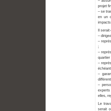
– assur
projet f
– se tra
en un c
impacts 
Il serai
– dirig
– représ
;
– repré
quartier 
– représ
échéant
– garan
différen
– perso
experts 
elles, 
Le trav
serait 