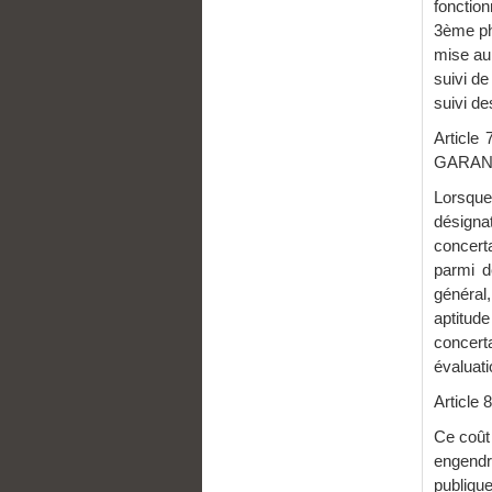
fonctio
3ème pha
mise au 
suivi de 
suivi d
Articl
GARAN
Lorsque
désigna
concerta
parmi d
général,
aptitud
concerta
évaluati
Articl
Ce coût 
engendr
publique