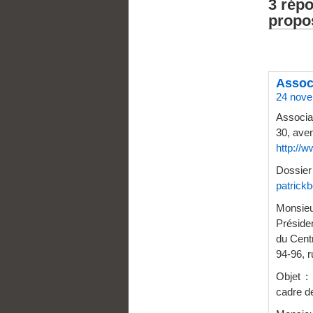
3 rép
propos
Assoc
24 nove
Associa
30, ave
http://
Dossier
patrick
Monsie
Présiden
du Cent
94-96, 
Objet :
cadre d