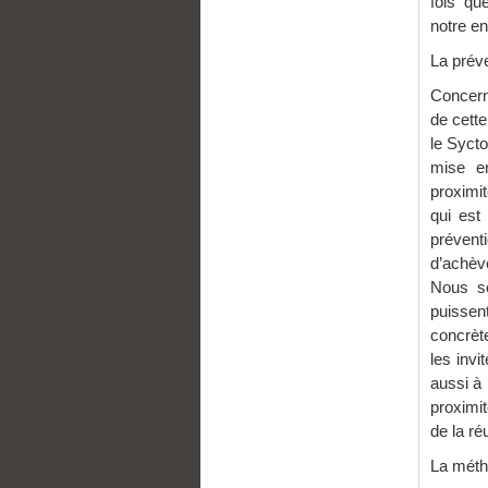
fois qu
notre en
La prév
Concern
de cette
le Sycto
mise en
proximit
qui est 
préven
d’achèv
Nous so
puissen
concrèt
les inv
aussi à 
proximi
de la r
La métha