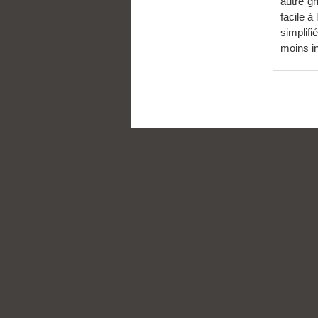
autre gr
facile à
simplif
moins in